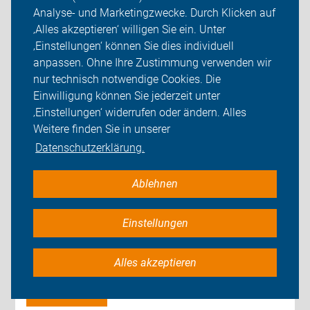
Analyse- und Marketingzwecke. Durch Klicken auf
‚Alles akzeptieren‘ willigen Sie ein. Unter
‚Einstellungen‘ können Sie dies individuell
anpassen. Ohne Ihre Zustimmung verwenden wir
Gold Zertifikat für das
nur technisch notwendige Cookies. Die
Einwilligung können Sie jederzeit unter
Umweltministerium Rheinland-Pfalz
‚Einstellungen‘ widerrufen oder ändern. Alles
Weitere finden Sie in unserer
14.03.2024
Datenschutzerklärung.
Das Ministerium für Klimaschutz, Umwelt, Energie
Ablehnen
und Mobilität des Landes Rheinland-Pfalz erreichte
nach Silber in 2021 nun im Rezertifizierungsprozess
Einstellungen
Gold als Auszeichnung für Fahrradfreundlicher
Arbeitgeber.
Alles akzeptieren
weiterlesen