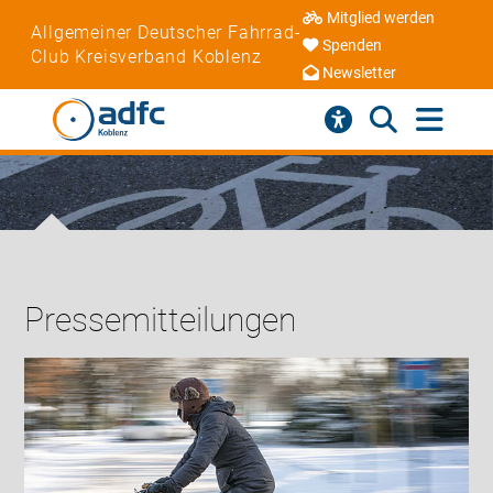
Mitglied werden
Allgemeiner Deutscher Fahrrad-
Spenden
Club Kreisverband Koblenz
Newsletter
Pressemitteilungen